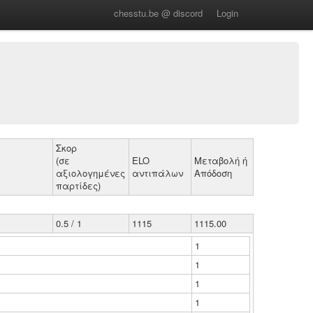
chesstu.be @ discord
Login
Σκορ
(σε
ELO
Μεταβολή ή
αξιολογημένες
αντιπάλων
Απόδοση
παρτίδες)
0.5 / 1
1115
1115.00
1
1
1
1