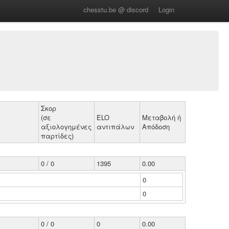
chesstu.be @ discord
Login
Σκορ
(σε
ELO
Μεταβολή ή
αξιολογημένες
αντιπάλων
Απόδοση
παρτίδες)
0 / 0
1395
0.00
0
0
0 / 0
0
0.00