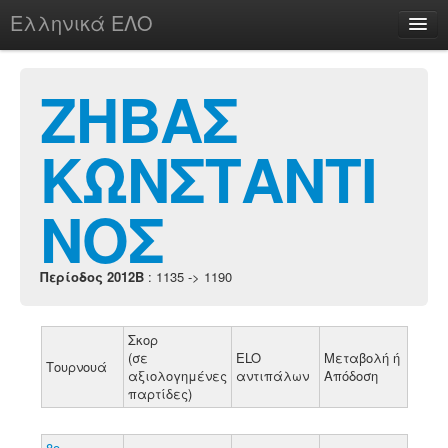
Ελληνικά ΕΛΟ
Περί
ΖΗΒΑΣ
ΚΩΝΣΤΑΝΤΙ
chesstu.be @ discord
Login
ΝΟΣ
Περίοδος 2012B
: 1135 -> 1190
Σκορ
(σε
ELO
Μεταβολή ή
Τουρνουά
αξιολογημένες
αντιπάλων
Απόδοση
παρτίδες)
8ο