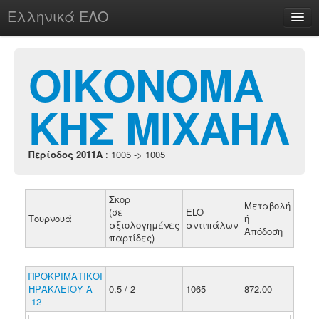
Ελληνικά ΕΛΟ
Περί
ΟΙΚΟΝΟΜΑ
ΚΗΣ ΜΙΧΑΗΛ
chesstu.be @ discord
Login
Περίοδος 2011A
: 1005 -> 1005
Σκορ
Μεταβολή
(σε
ELO
Τουρνουά
ή
αξιολογημένες
αντιπάλων
Απόδοση
παρτίδες)
ΠΡΟΚΡΙΜΑΤΙΚΟΙ
ΗΡΑΚΛΕΙΟΥ Α
0.5 / 2
1065
872.00
-12