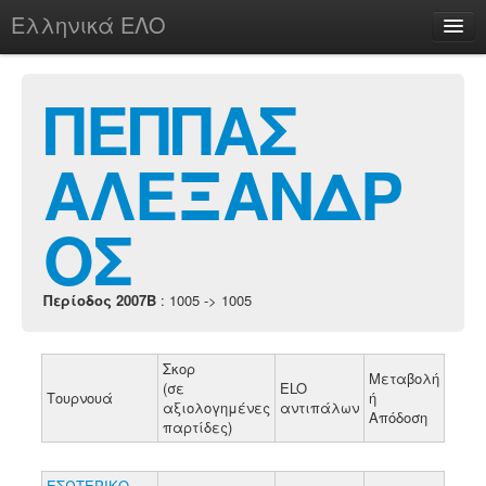
Ελληνικά ΕΛΟ
Περί
ΠΕΠΠΑΣ
ΑΛΕΞΑΝΔΡ
chesstu.be @ discord
Login
ΟΣ
Περίοδος 2007B
: 1005 -> 1005
Σκορ
Μεταβολή
(σε
ELO
Τουρνουά
ή
αξιολογημένες
αντιπάλων
Απόδοση
παρτίδες)
ΕΣΩΤΕΡΙΚΟ