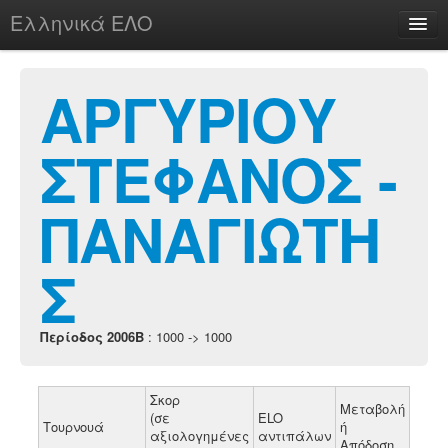
Ελληνικά ΕΛΟ
Περί
ΑΡΓΥΡΙΟΥ
ΣΤΕΦΑΝΟΣ -
chesstu.be @ discord
Login
ΠΑΝΑΓΙΩΤΗ
Σ
Περίοδος 2006B
: 1000 -> 1000
Σκορ
Μεταβολή
(σε
ELO
Τουρνουά
ή
αξιολογημένες
αντιπάλων
Απόδοση