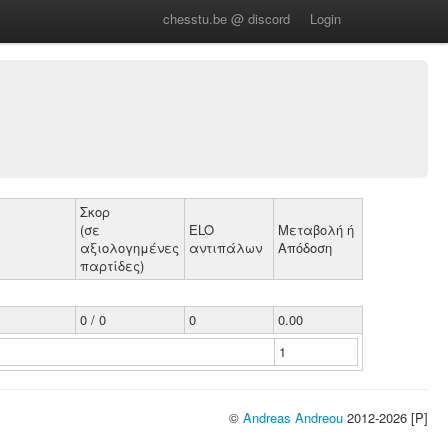
chesstu.be @ discord
Login
Σκορ
(σε
ELO
Μεταβολή ή
αξιολογημένες
αντιπάλων
Απόδοση
παρτίδες)
0 / 0
0
0.00
1
©
Andreas Andreou
2012-2026 [P]