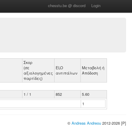
chesstu.be @ discord
Login
Σκορ
(σε
ELO
Μεταβολή ή
αξιολογημένες
αντιπάλων
Απόδοση
παρτίδες)
1 / 1
852
5.60
1
©
Andreas Andreou
2012-2026 [P]