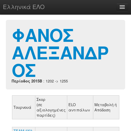
Ελληνικά ΕΛΟ
Περί
ΦΑΝΟΣ
ΑΛΕΞΑΝΔΡ
chesstu.be @ discord
Login
ΟΣ
Περίοδος 2015B
: 1202 -> 1255
Σκορ
(σε
ELO
Μεταβολή ή
Τουρνουά
αξιολογημένες
αντιπάλων
Απόδοση
παρτίδες)
ΤΕΑΜ 3Χ3