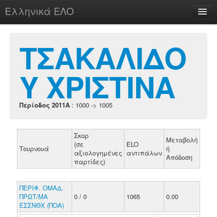
Ελληνικά ΕΛΟ
Περί
ΤΣΑΚΑΛΙΔΟ
Υ ΧΡΙΣΤΙΝΑ
chesstu.be @ discord
Login
Περίοδος 2011A
: 1000 -> 1005
Σκορ
Μεταβολή
(σε
ELO
Τουρνουά
ή
αξιολογημένες
αντιπάλων
Απόδοση
παρτίδες)
ΠΕΡΙΦ. ΟΜΑΔ.
ΠΡΩΤ/ΜΑ
0 / 0
1065
0.00
ΕΣΣΝΘΧ (ΠΟΑ)