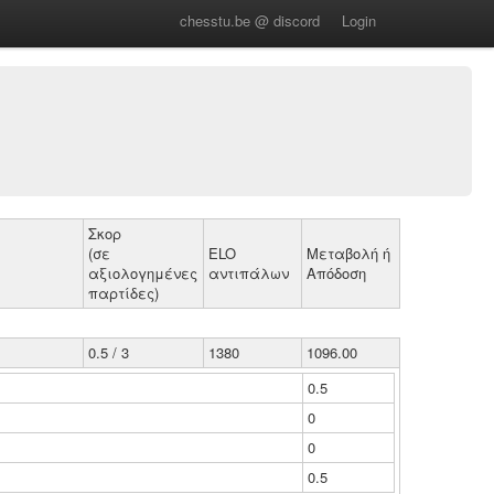
chesstu.be @ discord
Login
Σκορ
(σε
ELO
Μεταβολή ή
αξιολογημένες
αντιπάλων
Απόδοση
παρτίδες)
0.5 / 3
1380
1096.00
0.5
0
0
0.5