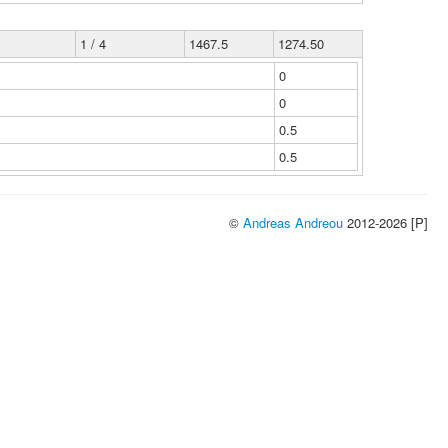
1 / 4
1467.5
1274.50
0
0
0.5
0.5
©
Andreas Andreou
2012-2026 [P]