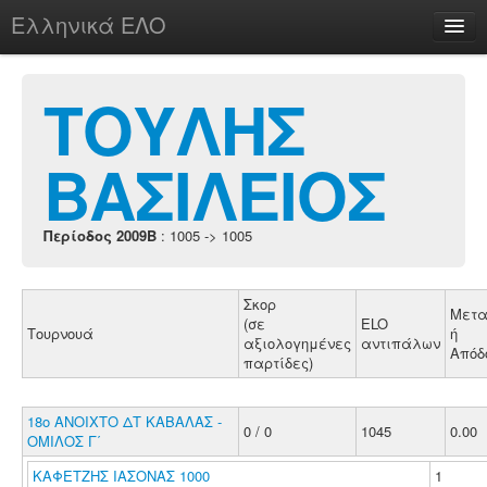
Ελληνικά ΕΛΟ
Περί
ΤΟΥΛΗΣ
ΒΑΣΙΛΕΙΟΣ
chesstu.be @ discord
Login
Περίοδος 2009B
: 1005 -> 1005
Σκορ
Μετα
(σε
ELO
Τουρνουά
ή
αξιολογημένες
αντιπάλων
Απόδ
παρτίδες)
18o ΑΝΟΙΧΤΟ ΔΤ ΚΑΒΑΛΑΣ -
0 / 0
1045
0.00
ΟΜΙΛΟΣ Γ΄
ΚΑΦΕΤΖΗΣ ΙΑΣΟΝΑΣ 1000
1