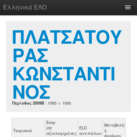
Ελληνικά ΕΛΟ
Περί
ΠΛΑΤΣΑΤΟΥ
ΡΑΣ
chesstu.be @ discord
Login
ΚΩΝΣΤΑΝΤΙ
ΝΟΣ
Περίοδος 2009B
: 1000 -> 1000
Σκορ
Μεταβολή
(σε
ELO
Τουρνουά
ή
αξιολογημένες
αντιπάλων
Απόδοση