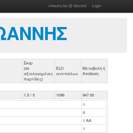
chesstu.be @ discord
Login
ΙΩΑΝΝΗΣ
Σκορ
(σε
ELO
Μεταβολή ή
αξιολογημένες
αντιπάλων
Απόδοση
παρτίδες)
1.5 / 5
1096
947.00
1
0
1 ΑΑ
1