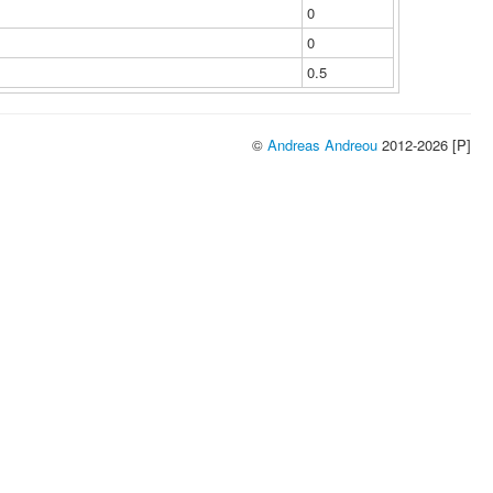
0
0
0.5
©
Andreas Andreou
2012-2026 [P]