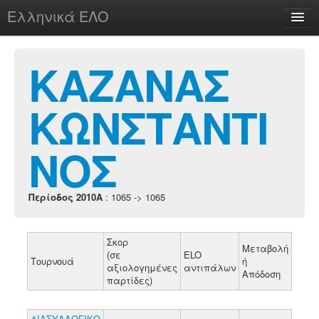
Ελληνικά ΕΛΟ
Περί
ΚΑΖΑΝΑΣ
ΚΩΝΣΤΑΝΤΙ
chesstu.be @ discord
Login
ΝΟΣ
Περίοδος 2010A
: 1065 -> 1065
Σκορ
Μεταβολή
(σε
ELO
Τουρνουά
ή
αξιολογημένες
αντιπάλων
Απόδοση
παρτίδες)
ΔΙΑΣΥΛΛΟΓΙΚΟ