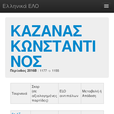
Ελληνικά ΕΛΟ
Περί
ΚΑΖΑΝΑΣ
ΚΩΝΣΤΑΝΤΙ
chesstu.be @ discord
Login
ΝΟΣ
Περίοδος 2016B
: 1177 -> 1155
Σκορ
(σε
ELO
Μεταβολή ή
Τουρνουά
αξιολογημένες
αντιπάλων
Απόδοση
παρτίδες)
5ο ΔΤ