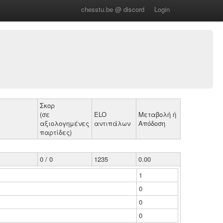
chesstu.be @ discord
Login
Σκορ
(σε
ELO
Μεταβολή ή
αξιολογημένες
αντιπάλων
Απόδοση
παρτίδες)
0 / 0
1235
0.00
1
0
0
0