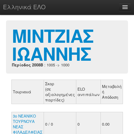
Ελληνικά ΕΛΟ
Περί
ΜΙΝΤΖΙΑΣ
ΙΩΑΝΝΗΣ
chesstu.be @ discord
Login
Περίοδος 2008B
: 1005 -> 1000
Σκορ
Μεταβολή
(σε
ELO
Τουρνουά
ή
αξιολογημένες
αντιπάλων
Απόδοση
παρτίδες)
3ο ΝΕΑΝΙΚΟ
ΤΟΥΡΝΟΥΑ
0 / 0
0
0.00
ΝΕΑΣ
ΦΙΛΑΔΕΛΦΕΙΑΣ