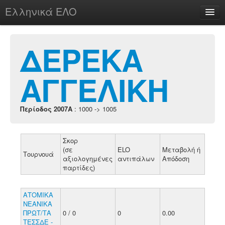
Ελληνικά ΕΛΟ
Περί
ΔΕΡΕΚΑ
ΑΓΓΕΛΙΚΗ
chesstu.be @ discord
Login
Περίοδος 2007A
: 1000 -> 1005
Σκορ
(σε
ELO
Μεταβολή ή
Τουρνουά
αξιολογημένες
αντιπάλων
Απόδοση
παρτίδες)
ΑΤΟΜΙΚΑ
ΝΕΑΝΙΚΑ
ΠΡΩΤ/ΤΑ
0 / 0
0
0.00
ΤΕΣΣΔΕ -