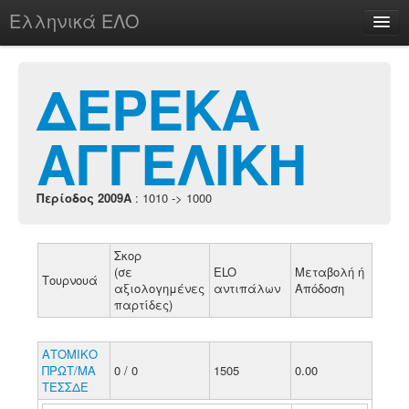
Ελληνικά ΕΛΟ
Περί
ΔΕΡΕΚΑ
ΑΓΓΕΛΙΚΗ
chesstu.be @ discord
Login
Περίοδος 2009A
: 1010 -> 1000
Σκορ
(σε
ELO
Μεταβολή ή
Τουρνουά
αξιολογημένες
αντιπάλων
Απόδοση
παρτίδες)
ΑΤΟΜΙΚΟ
ΠΡΩΤ/ΜΑ
0 / 0
1505
0.00
ΤΕΣΣΔΕ