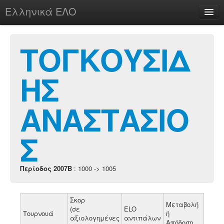
Ελληνικά ΕΛΟ
Περί
ΤΟΓΚΟΥΣΙΔ
ΗΣ
chesstu.be @ discord
Login
ΑΝΑΣΤΑΣΙΟ
Σ
Περίοδος 2007B
: 1000 -> 1005
Σκορ
Μεταβολή
(σε
ELO
Τουρνουά
ή
αξιολογημένες
αντιπάλων
Απόδοση