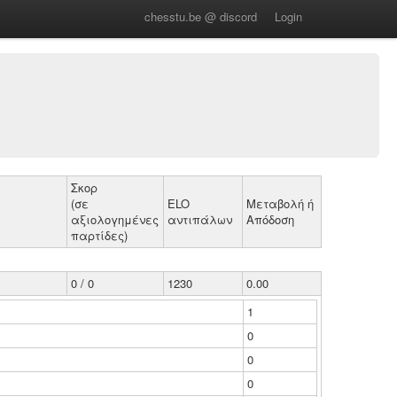
chesstu.be @ discord
Login
Σκορ
(σε
ELO
Μεταβολή ή
αξιολογημένες
αντιπάλων
Απόδοση
παρτίδες)
0 / 0
1230
0.00
1
0
0
0