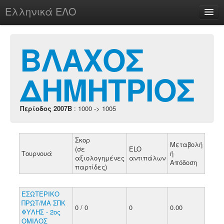
Ελληνικά ΕΛΟ
Περί
ΒΛΑΧΟΣ
ΔΗΜΗΤΡΙΟΣ
chesstu.be @ discord
Login
Περίοδος 2007B
: 1000 -> 1005
Σκορ
Μεταβολή
(σε
ELO
Τουρνουά
ή
αξιολογημένες
αντιπάλων
Απόδοση
παρτίδες)
ΕΣΩΤΕΡΙΚΟ
ΠΡΩΤ/ΜΑ ΣΠΚ
0 / 0
0
0.00
ΦΥΛΗΣ - 2ος
ΟΜΙΛΟΣ