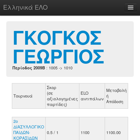
Ελληνικά ΕΛΟ
Περί
ΓΚΟΓΚΟΣ
ΓΕΩΡΓΙΟΣ
chesstu.be @ discord
Login
Περίοδος 2009B
: 1005 -> 1010
Σκορ
Μεταβολή
(σε
ELO
Τουρνουά
ή
αξιολογημένες
αντιπάλων
Απόδοση
παρτίδες)
2ο
ΔΙΑΣΥΛΛΟΓΙΚΟ
ΠΑΙΔΩΝ-
0.5 / 1
1100
1100.00
ΚΟΡΑΣΙΔΩΝ