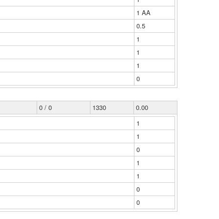
1 ΑΑ
0.5
1
1
1
0
0 / 0
1330
0.00
1
1
0
1
1
0
0