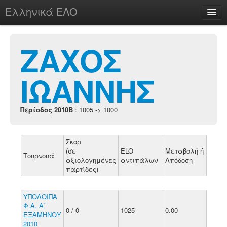
Ελληνικά ΕΛΟ
Περί
ΖΑΧΟΣ
ΙΩΑΝΝΗΣ
chesstu.be @ discord
Login
Περίοδος 2010B
: 1005 -> 1000
Σκορ
(σε
ELO
Μεταβολή ή
Τουρνουά
αξιολογημένες
αντιπάλων
Απόδοση
παρτίδες)
ΥΠΟΛΟΙΠΑ
Φ.Α. Α΄
0 / 0
1025
0.00
ΕΞΑΜΗΝΟΥ
2010