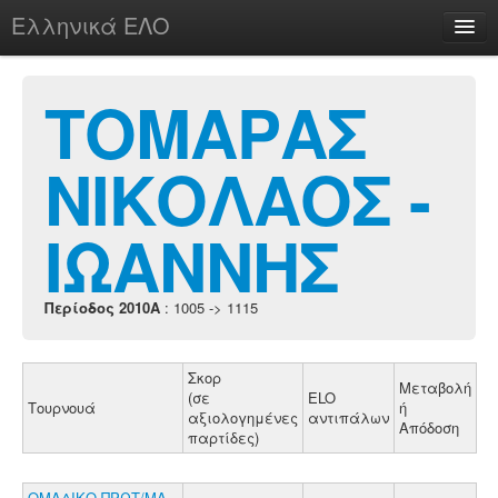
Ελληνικά ΕΛΟ
Περί
ΤΟΜΑΡΑΣ
ΝΙΚΟΛΑΟΣ -
chesstu.be @ discord
Login
ΙΩΑΝΝΗΣ
Περίοδος 2010A
: 1005 -> 1115
Σκορ
Μεταβολή
(σε
ELO
Τουρνουά
ή
αξιολογημένες
αντιπάλων
Απόδοση
παρτίδες)
ΟΜΑΔΙΚΟ ΠΡΩΤ/ΜΑ