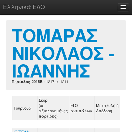
Ελληνικά ΕΛΟ
Περί
ΤΟΜΑΡΑΣ
ΝΙΚΟΛΑΟΣ -
chesstu.be @ discord
Login
ΙΩΑΝΝΗΣ
Περίοδος 2016B
: 1217 -> 1211
Σκορ
(σε
ELO
Μεταβολή ή
Τουρνουά
αξιολογημένες
αντιπάλων
Απόδοση
παρτίδες)
ΚΥΠΕΛΛ