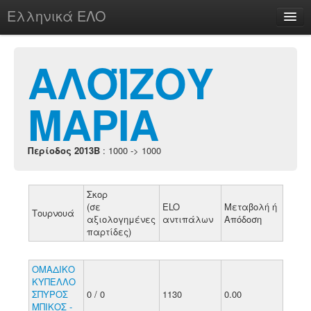
Ελληνικά ΕΛΟ
Περί
ΑΛΟΪΖΟΥ
ΜΑΡΙΑ
chesstu.be @ discord
Login
Περίοδος 2013B
: 1000 -> 1000
Σκορ
(σε
ELO
Μεταβολή ή
Τουρνουά
αξιολογημένες
αντιπάλων
Απόδοση
παρτίδες)
ΟΜΑΔΙΚΟ
ΚΥΠΕΛΛΟ
ΣΠΥΡΟΣ
0 / 0
1130
0.00
ΜΠΙΚΟΣ -