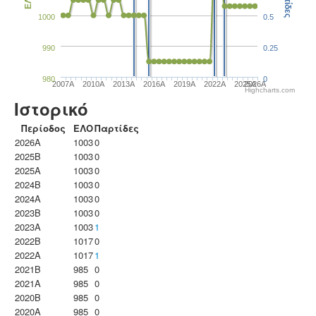
Παρτίδες
ΕΛΟ
1000
0.5
990
0.25
980
0
2007A
2010A
2013A
2016A
2019A
2022A
2025A
2026A
Highcharts.com
Ιστορικό
Περίοδος
ΕΛΟ
Παρτίδες
2026A
1003
0
2025B
1003
0
2025A
1003
0
2024B
1003
0
2024A
1003
0
2023B
1003
0
2023Α
1003
1
2022B
1017
0
2022A
1017
1
2021B
985
0
2021A
985
0
2020B
985
0
2020A
985
0