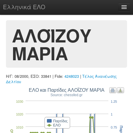
Ελληνικά ΕΛΟ
Περί
ΑΛΟΪΖΟΥ
ΜΑΡΙΑ
chesstu.be @ discord
Login
Η/Γ: 08/2000, ΕΣΟ: 33841 | Fide:
4248023
|
Τέλος Ανανέωσης
Δελτίου
ΕΛΟ και Παρτίδες ΑΛΟΪΖΟΥ ΜΑΡΙΑ
Source: chessfed.gr
1030
1.25
1020
1
Παρτίδες
ΕΛΟ
1010
0.75