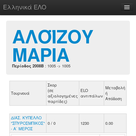
Ελληνικά ΕΛΟ
Περί
ΑΛΟΪΖΟΥ
ΜΑΡΙΑ
chesstu.be @ discord
Login
Περίοδος 2008B
: 1005 -> 1005
Σκορ
Μεταβολή
(σε
ELO
Τουρνουά
ή
αξιολογημένες
αντιπάλων
Απόδοση
παρτίδες)
ΔΙΑΣ. ΚΥΠΕΛΛΟ
"ΣΠΥΡΟΣΜΠΙΚΟΣ"
0 / 0
1230
0.00
- Α΄ ΜΕΡΟΣ