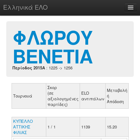
Ελληνικά ΕΛΟ
Περί
ΦΛΩΡΟΥ
ΒΕΝΕΤΙΑ
chesstu.be @ discord
Login
Περίοδος 2015A
: 1225 -> 1256
Σκορ
Μεταβολή
(σε
ELO
Τουρνουά
ή
αξιολογημένες
αντιπάλων
Απόδοση
παρτίδες)
ΚΥΠΕΛΛΟ
ΑΤΤΙΚΗΣ
1 / 1
1139
15.20
ΦΙΛΙΑΣ