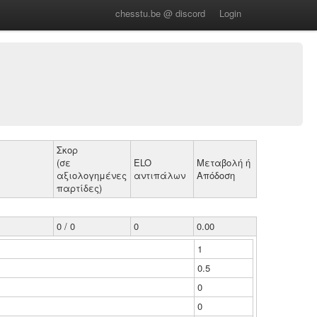
chesstu.be @ discord
Login
Σκορ
(σε
ELO
Μεταβολή ή
αξιολογημένες
αντιπάλων
Απόδοση
παρτίδες)
0 / 0
0
0.00
1
0.5
0
0