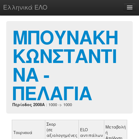
Ελληνικά ΕΛΟ
Περί
ΜΠΟΥΝΑΚΗ
ΚΩΝΣΤΑΝΤΙ
chesstu.be @ discord
Login
ΝΑ -
ΠΕΛΑΓΙΑ
Περίοδος 2008A
: 1000 -> 1000
Σκορ
Μεταβολή
(σε
ELO
Τουρνουά
ή
αξιολογημένες
αντιπάλων
Απόδοση