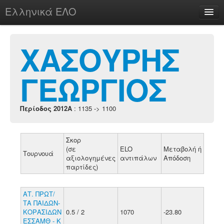
Ελληνικά ΕΛΟ
Περί
ΧΑΣΟΥΡΗΣ
ΓΕΩΡΓΙΟΣ
chesstu.be @ discord
Login
Περίοδος 2012A
: 1135 -> 1100
Σκορ
(σε
ELO
Μεταβολή ή
Τουρνουά
αξιολογημένες
αντιπάλων
Απόδοση
παρτίδες)
ΑΤ. ΠΡΩΤ/
ΤΑ ΠΑΙΔΩΝ-
ΚΟΡΑΣΙΔΩΝ
0.5 / 2
1070
-23.80
ΕΣΣΑΜΘ - Κ