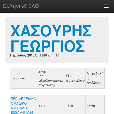
Ελληνικά ΕΛΟ
Περί
ΧΑΣΟΥΡΗΣ
ΓΕΩΡΓΙΟΣ
chesstu.be @ discord
Login
Περίοδος 2015A
: 1286 -> 1411
Σκορ
Μεταβολή
(σε
ELO
Τουρνουά
ή
αξιολογημένες
αντιπάλων
Απόδοση
παρτίδες)
ΠΕΡΙΦΕΡΕΙΑΚΟ
ΟΜΑΔΙΚΟ
1 / 1
1635
35.60
ΚΥΠΕΛΛΟ
ΕΣΣΑΜΘ 2015