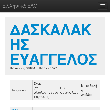
Ελληνικά ΕΛΟ
Περί
ΔΑΣΚΑΛΑΚ
ΗΣ
chesstu.be @ discord
Login
ΕΥΑΓΓΕΛΟΣ
Περίοδος 2018A
: 1085 -> 1097
Σκορ
Μεταβολή
(σε
ELO
Τουρνουά
ή
αξιολογημένες
αντιπάλων
Απόδοση
παρτίδες)
2018 Team