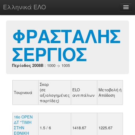
Ελληνικά ΕΛΟ
Περί
ΦΡΑΣΤΑΛΗΣ
ΣΕΡΓΙΟΣ
chesstu.be @ discord
Login
Περίοδος 2008B
: 1000 -> 1005
Σκορ
(σε
ELO
Μεταβολή ή
Τουρνουά
αξιολογημένες
αντιπάλων
Απόδοση
παρτίδες)
16ο ΟΡΕΝ
ΔΤ "ΤΙΜΗ
ΣΤΗΝ
1.5 / 6
1418.67
1225.67
ΕΘΝΙΚΗ