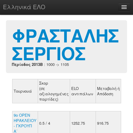
Ελληνικά ΕΛΟ
Περί
ΦΡΑΣΤΑΛΗΣ
ΣΕΡΓΙΟΣ
chesstu.be @ discord
Login
Περίοδος 2013B
: 1000 -> 1105
Σκορ
(σε
ELO
Μεταβολή ή
Τουρνουά
αξιολογημένες
αντιπάλων
Απόδοση
παρτίδες)
9ο ΟΡΕΝ
ΗΡΑΚΛΕΙΟΥ
0.5 / 4
1252.75
916.75
- ΓΚΡΟΥΠ
Α΄