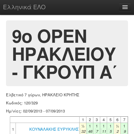
Ελληνικά ΕΛΟ
Περί
9ο ΟΡΕΝ
ΗΡΑΚΛΕΙΟΥ
chesstu.be @ discord
Login
- ΓΚΡΟΥΠ Α΄
Ελβετικό 7 γύρων, ΗΡΑΚΛΕΙΟ ΚΡΗΤΗΣ
Κωδικός: 120/329
Ημ/νίες: 02/09/2013 - 07/09/2013
1
2
3
4
5
6
7
½
1
1
1
1
½
1
1
ΚΟΥΝΑΛΑΚΗΣ ΕΥΡΥΚΛΗΣ
32
46
7
11
5
2
9