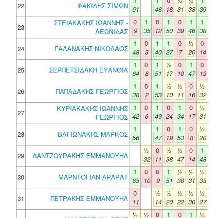
1
1
0
½
½
1
22
ΦΑΚΙΔΗΣ ΣΙΜΩΝ
61
48
18
31
38
39
0
1
0
1
0
1
1
ΣΤΕΙΑΚΑΚΗΣ ΙΩΑΝΝΗΣ -
23
9
35
12
50
39
46
38
ΛΕΩΝΙΔΑΣ
1
0
1
1
0
½
0
24
ΓΑΛΑΝΑΚΗΣ ΝΙΚΟΛΑΟΣ
48
3
40
27
7
20
14
1
0
1
½
0
1
0
25
ΣΕΡΠΕΤΣΙΔΑΚΗ ΕΥΑΝΘΙΑ
64
8
51
17
10
47
13
1
0
1
½
½
0
½
26
ΠΑΠΑΔΑΚΗΣ ΓΕΩΡΓΙΟΣ
38
2
53
10
11
16
32
1
0
1
0
1
0
½
ΚΥΡΙΑΚΑΚΗΣ ΙΩΑΝΝΗΣ
27
42
6
49
24
34
17
31
ΓΕΩΡΓΙΟΣ
1
1
0
1
0
½
28
ΒΑΓΙΩΝΑΚΗΣ ΜΑΡΚΟΣ
56
47
19
53
8
20
½
0
½
½
0
1
29
ΛΑΝΤΖΟΥΡΑΚΗΣ ΕΜΜΑΝΟΥΗΛ
32
11
38
47
14
48
1
0
0
1
½
½
½
30
ΜΑΡΝΤΟΓΙΑΝ ΑΡΑΡΑΤ
63
10
9
51
38
31
33
0
½
½
½
½
½
31
ΠΕΤΡΑΚΗΣ ΕΜΜΑΝΟΥΗΛ
11
14
20
22
30
27
½
½
0
1
0
1
½