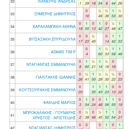
32
ΛΙΑΝΕΡΗΣ ΑΝΔΡΕΑΣ
1
29
18
54
8
44
26
0
½
½
1
½
33
ΞΗΜΕΡΗΣ ΔΗΜΗΤΡΙΟΣ
16
49
36
53
30
0
1
0
1
0
½
1
34
ΧΑΡΑΛΑΜΠΑΚΗ ΑΘΗΝΑ
19
55
13
42
27
48
47
0
0
½
0
1
1
35
ΒΙΤΣΑΞΑΚΗ ΣΠΥΡΙΔΟΥΛΑ
17
23
45
14
42
53
0
1
½
1
1
36
ADAMS TIM P
4
60
33
58
46
0
1
½
1
½
0
37
ΝΤΑΓΙΑΝΤΑΣ ΕΜΜΑΝΟΥΗΛ
8
60
21
14
16
18
0
½
1
½
½
½
0
38
ΓΙΑΛΙΤΑΚΗΣ ΙΩΑΝΝΗΣ
26
41
50
29
30
22
23
0
1
1
1
0
0
39
ΚΟΥΤΣΟΥΡΑΚΗΣ ΕΜΜΑΝΟΥΗΛ
20
55
43
23
13
22
0
1
0
0
1
1
0
40
ΦΑΚΙΔΗΣ ΜΑΡΙΟΣ
3
54
24
48
56
55
19
0
½
0
½
1
1
0
ΜΠΡΟΚΑΛΑΚΗΣ - ΓΟΥΝΑΡΗΣ
41
2
38
46
45
52
54
21
ΧΡΗΣΤΟΣ - ΑΡΙΣΤΕΙΔΗΣ
0
0
0
1
0
1
42
ΝΤΑΓΙΑΝΤΑΣ ΔΗΜΗΤΡΙΟΣ