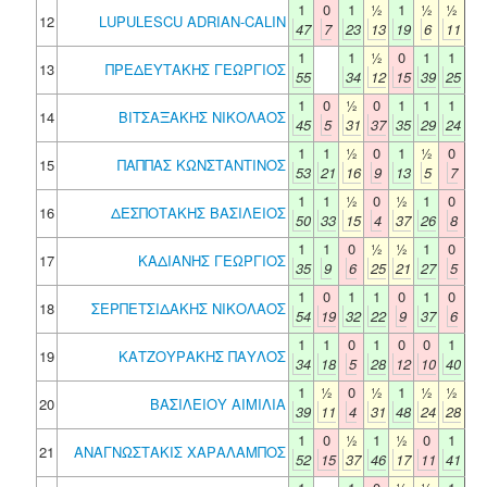
1
0
1
½
1
½
½
12
LUPULESCU ADRIAN-CALIN
47
7
23
13
19
6
11
1
1
½
0
1
1
13
ΠΡΕΔΕΥΤΑΚΗΣ ΓΕΩΡΓΙΟΣ
55
34
12
15
39
25
1
0
½
0
1
1
1
14
ΒΙΤΣΑΞΑΚΗΣ ΝΙΚΟΛΑΟΣ
45
5
31
37
35
29
24
1
1
½
0
1
½
0
15
ΠΑΠΠΑΣ ΚΩΝΣΤΑΝΤΙΝΟΣ
53
21
16
9
13
5
7
1
1
½
0
½
1
0
16
ΔΕΣΠΟΤΑΚΗΣ ΒΑΣΙΛΕΙΟΣ
50
33
15
4
37
26
8
1
1
0
½
½
1
0
17
ΚΑΔΙΑΝΗΣ ΓΕΩΡΓΙΟΣ
35
9
6
25
21
27
5
1
0
1
1
0
1
0
18
ΣΕΡΠΕΤΣΙΔΑΚΗΣ ΝΙΚΟΛΑΟΣ
54
19
32
22
9
37
6
1
1
0
1
0
0
1
19
ΚΑΤΖΟΥΡΑΚΗΣ ΠΑΥΛΟΣ
34
18
5
28
12
10
40
1
½
0
½
1
½
½
20
ΒΑΣΙΛΕΙΟΥ ΑΙΜΙΛΙΑ
39
11
4
31
48
24
28
1
0
½
1
½
0
1
21
ΑΝΑΓΝΩΣΤΑΚΙΣ ΧΑΡΑΛΑΜΠΟΣ
52
15
37
46
17
11
41