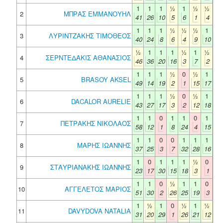
1
1
1
½
1
½
½
2
ΜΠΡΑΣ ΕΜΜΑΝΟΥΗΛ
41
26
10
5
6
1
4
1
1
1
½
½
½
1
3
ΛΥΡΙΝΤΖΑΚΗΣ ΤΙΜΟΘΕΟΣ
40
24
8
6
4
9
10
½
1
1
1
½
1
½
4
ΣΕΡΝΤΕΔΑΚΙΣ ΑΘΑΝΑΣΙΟΣ
46
36
20
16
3
7
2
1
1
1
½
0
½
1
5
BRASOY AKSEL
49
14
19
2
1
15
17
1
1
1
½
0
½
1
6
DACALOR AURELIE
43
27
17
3
2
12
18
1
1
0
1
1
0
1
7
ΠΕΤΡΑΚΗΣ ΝΙΚΟΛΑΟΣ
58
12
1
8
24
4
15
1
1
0
0
1
1
1
8
ΜΑΡΗΣ ΙΩΑΝΝΗΣ
37
25
3
7
32
28
16
1
0
1
1
1
½
0
9
ΣΤΑΥΡΙΑΝΑΚΗΣ ΙΩΑΝΝΗΣ
23
17
30
15
18
3
1
1
1
0
½
1
1
0
10
ΑΓΓΕΛΕΤΟΣ ΜΑΡΙΟΣ
51
30
2
26
25
19
3
1
½
1
0
½
1
½
11
DAVYDOVA NATALIA
31
20
29
1
26
21
12