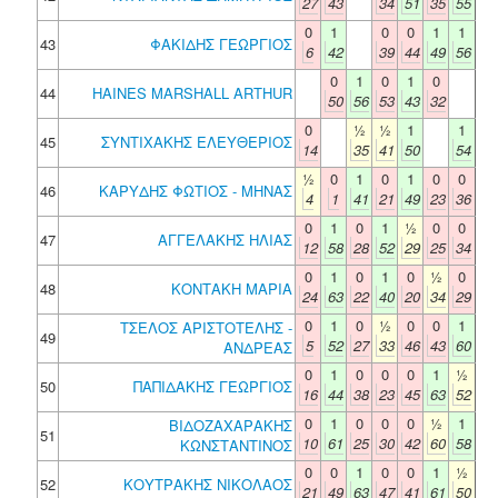
27
43
34
51
35
55
0
1
0
0
1
1
43
ΦΑΚΙΔΗΣ ΓΕΩΡΓΙΟΣ
6
42
39
44
49
56
0
1
0
1
0
44
HAINES MARSHALL ARTHUR
50
56
53
43
32
0
½
½
1
1
45
ΣΥΝΤΙΧΑΚΗΣ ΕΛΕΥΘΕΡΙΟΣ
14
35
41
50
54
½
0
1
0
1
0
0
46
ΚΑΡΥΔΗΣ ΦΩΤΙΟΣ - ΜΗΝΑΣ
4
1
41
21
49
23
36
0
1
0
1
½
0
0
47
ΑΓΓΕΛΑΚΗΣ ΗΛΙΑΣ
12
58
28
52
29
25
34
0
1
0
1
0
½
0
48
ΚΟΝΤΑΚΗ ΜΑΡΙΑ
24
63
22
40
20
34
29
0
1
0
½
0
0
1
ΤΣΕΛΟΣ ΑΡΙΣΤΟΤΕΛΗΣ -
49
5
52
27
33
46
43
60
ΑΝΔΡΕΑΣ
0
1
0
0
0
1
½
50
ΠΑΠΙΔΑΚΗΣ ΓΕΩΡΓΙΟΣ
16
44
38
23
45
63
52
0
1
0
0
0
½
1
ΒΙΔΟΖΑΧΑΡΑΚΗΣ
51
10
61
25
30
42
60
58
ΚΩΝΣΤΑΝΤΙΝΟΣ
0
0
1
0
0
1
½
52
ΚΟΥΤΡΑΚΗΣ ΝΙΚΟΛΑΟΣ
21
49
63
47
41
61
50