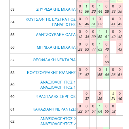
0
1
0
1
0
0
0
53
ΣΠΥΡΙΔΑΚΗΣ ΜΙΧΑΗΛ
15
56
26
44
28
33
35
0
0
1
0
0
0
ΚΟΥΤΣΑΦΤΗΣ ΕΥΣΤΡΑΤΙΟΣ
54
18
40
61
32
41
45
ΠΑΝΑΓΙΩΤΗΣ
0
0
0
1
1
0
0
55
ΛΑΝΤΖΟΥΡΑΚΗ ΟΛΓΑ
13
34
39
58
61
40
42
0
0
0
1
0
0
56
ΜΠΙΝΙΧΑΚΗΣ ΜΙΧΑΗΛ
28
53
44
63
40
43
0
57
ΘΕΟΦΙΛΑΚΗ ΝΕΚΤΑΡΙΑ
63
0
0
0
1
0
0
58
ΚΟΥΤΣΟΥΡΑΚΗΣ ΙΩΑΝΝΗΣ
7
47
55
64
36
51
ΑΝΑΞΙΟΛΟΓΗΤΟΣ 1
59
ΑΝΑΞΙΟΛΟΓΗΤΟΣ 1
0
0
½
0
60
ΦΡΑΣΤΑΛΗΣ ΣΕΡΓΙΟΣ
37
36
51
49
0
0
0
1
0
0
61
ΚΑΚΑΖΙΑΝΗ ΝΕΡΑΝΤΖΩ
22
51
54
64
55
52
ΑΝΑΞΙΟΛΟΓΗΤΟΣ 2
62
ΑΝΑΞΙΟΛΟΓΗΤΟΣ 2