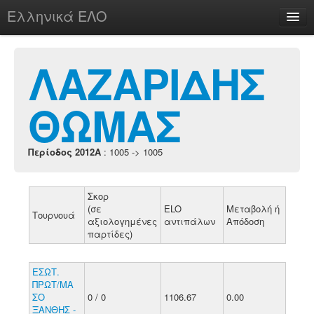
Ελληνικά ΕΛΟ
Περί
ΛΑΖΑΡΙΔΗΣ
ΘΩΜΑΣ
chesstu.be @ discord
Login
Περίοδος 2012A
: 1005 -> 1005
Σκορ
(σε
ELO
Μεταβολή ή
Τουρνουά
αξιολογημένες
αντιπάλων
Απόδοση
παρτίδες)
ΕΣΩΤ.
ΠΡΩΤ/ΜΑ
ΣΟ
0 / 0
1106.67
0.00
ΞΑΝΘΗΣ -