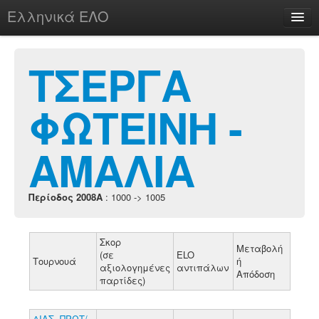
Ελληνικά ΕΛΟ
Περί
ΤΣΕΡΓΑ
ΦΩΤΕΙΝΗ -
chesstu.be @ discord
Login
ΑΜΑΛΙΑ
Περίοδος 2008A
: 1000 -> 1005
Σκορ
Μεταβολή
(σε
ELO
Τουρνουά
ή
αξιολογημένες
αντιπάλων
Απόδοση
παρτίδες)
ΔΙΑΣ. ΠΡΩΤ/