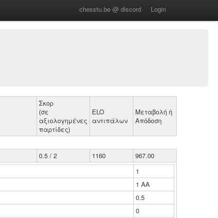
chesstu.be @ discord
Login
Σκορ
(σε
ELO
Μεταβολή ή
αξιολογημένες
αντιπάλων
Απόδοση
παρτίδες)
0.5 / 2
1160
967.00
1
1 ΑΑ
0.5
0