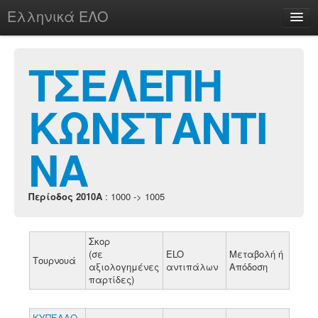
Ελληνικά ΕΛΟ
Περί
ΤΣΕΛΕΠΗ
ΚΩΝΣΤΑΝΤΙ
chesstu.be @ discord
Login
ΝΑ
Περίοδος 2010A
: 1000 -> 1005
Σκορ
(σε
ELO
Μεταβολή ή
Τουρνουά
αξιολογημένες
αντιπάλων
Απόδοση
παρτίδες)
ΚΥΠΕΛΛΟ