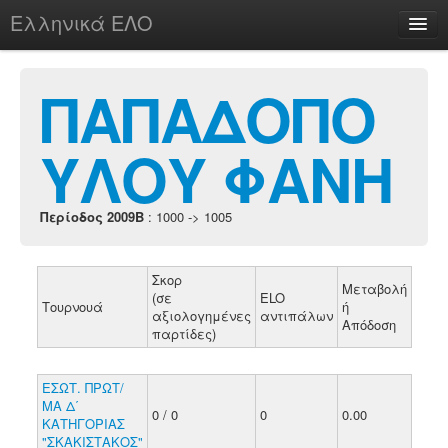
Ελληνικά ΕΛΟ
Περί
ΠΑΠΑΔΟΠΟ
ΥΛΟΥ ΦΑΝΗ
chesstu.be @ discord
Login
Περίοδος 2009B
: 1000 -> 1005
Σκορ
Μεταβολή
(σε
ELO
Τουρνουά
ή
αξιολογημένες
αντιπάλων
Απόδοση
παρτίδες)
ΕΣΩΤ. ΠΡΩΤ/
ΜΑ Δ΄
0 / 0
0
0.00
ΚΑΤΗΓΟΡΙΑΣ
"ΣΚΑΚΙΣΤΑΚΟΣ"