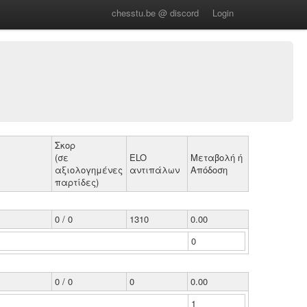
chesstu.be @ discord
Login
Σκορ
(σε
ELO
Μεταβολή ή
αξιολογημένες
αντιπάλων
Απόδοση
παρτίδες)
0 / 0
1310
0.00
0
0 / 0
0
0.00
1