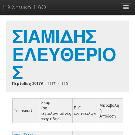
Ελληνικά ΕΛΟ
Περί
ΣΙΑΜΙΔΗΣ
ΕΛΕΥΘΕΡΙΟ
chesstu.be @ discord
Login
Σ
Περίοδος 2017A
: 1117 -> 1101
Σκορ
Μεταβολή
(σε
ELO
Τουρνουά
ή
αξιολογημένες
αντιπάλων
Απόδοση
παρτίδες)
2017 Team