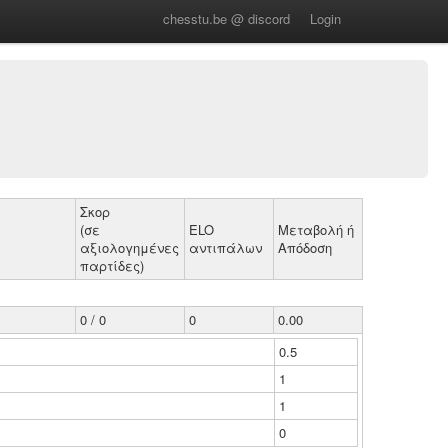
chesstu.be @ discord
Login
Σκορ
(σε
ELO
Μεταβολή ή
αξιολογημένες
αντιπάλων
Απόδοση
παρτίδες)
0 / 0
0
0.00
0.5
1
1
0