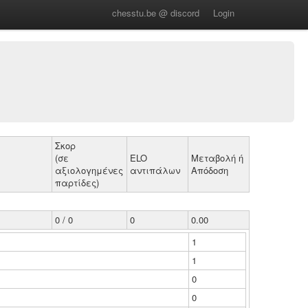
chesstu.be @ discord
Login
Σκορ
(σε
ELO
Μεταβολή ή
αξιολογημένες
αντιπάλων
Απόδοση
παρτίδες)
0 / 0
0
0.00
1
1
0
0