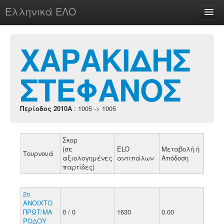
Ελληνικά ΕΛΟ
Περί
ΧΑΡΑΚΙΔΗΣ
ΣΤΕΦΑΝΟΣ
chesstu.be @ discord
Login
Περίοδος 2010A
: 1005 -> 1005
Σκορ
(σε
ELO
Μεταβολή ή
Τουρνουά
αξιολογημένες
αντιπάλων
Απόδοση
παρτίδες)
2ο
ΑΝΟΙΧΤΟ
ΠΡΩΤ/ΜΑ
0 / 0
1630
0.00
ΡΟΔΟΥ